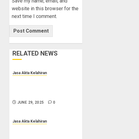
Save my name, email, and
website in this browser for the
next time I comment.
RELATED NEWS
Jasa Akta Kelahiran
Jasa Pengurusan Akta Lahir
Terpercaya di Sragen 0852-
2561-9672
JUNE 29, 2025
0
Jasa Akta Kelahiran
Jasa Pembuatan Akta Lahir
Terpercaya di Salatiga