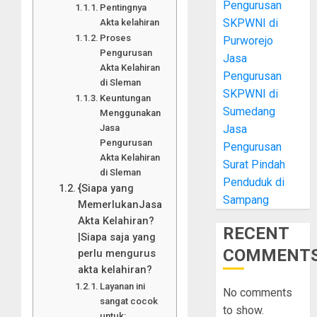
Pengurusan
Pentingnya
SKPWNI di
Akta kelahiran
Proses
Purworejo
Pengurusan
Jasa
Akta Kelahiran
Pengurusan
di Sleman
SKPWNI di
Keuntungan
Sumedang
Menggunakan
Jasa
Jasa
Pengurusan
Pengurusan
Akta Kelahiran
Surat Pindah
di Sleman
Penduduk di
{Siapa yang
Sampang
MemerlukanJasa
Akta Kelahiran?
RECENT
|Siapa saja yang
COMMENT
perlu mengurus
akta kelahiran?
Layanan ini
No comments
sangat cocok
to show.
untuk: