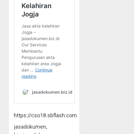
https://cso18.sbflash.com
jasadokumen,