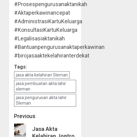
#Prosespengurusanaktanikah
#Aktaperkawinancepat
#AdministrasiKartuKeluarga
#KonsultasiKartuKeluarga
#Legalisasiaktanikah
#Bantuanpengurusanaktaperkawinan
#birojasaaktekelahiranterdekat
Tags:
jasa akta kelahiran Sleman
jasa pembuatan akta lahir
sleman
jasa pengurusan akta lahir
Sleman
Post
Previous
navigation
Previous
Jasa Akta
Kelahiran Jontro
post: