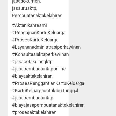
jasadokumen,
jasaurusktp,
Pembuatanaktakelahiran
#Aktanikahresmi
#PengajuanKartuKeluarga
#ProsesKartuKeluarga
#Layananadministrasiperkawinan
#Konsultasiaktaperkawinan
#jasacetakulangktp
#jasapembuatanktponline
#biayaaktakelahiran
#ProsesPenggantianKartuKeluarga
#KartuKeluargauntukIbuTunggal
#jasapembuatanktp
#biayajasapembuatanaktekelahiran
#prosesaktakelahiran