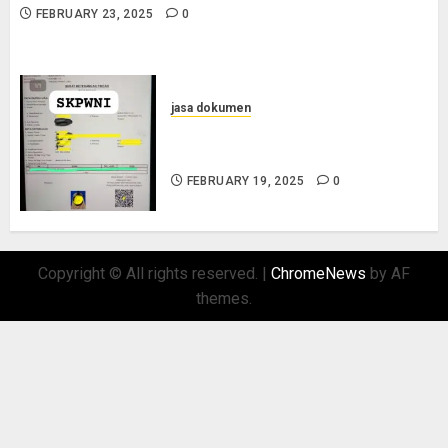
FEBRUARY 23, 2025
0
jasa dokumen
Layanan Pengurusan Surat
Pindah Penduduk di Situbondo
FEBRUARY 19, 2025
0
Copyright © All rights reserved.
|
ChromeNews
by AF
themes.