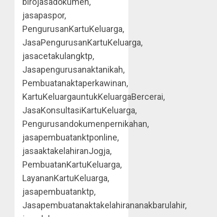
birojasadokumen,
jasapaspor,
PengurusanKartuKeluarga,
JasaPengurusanKartuKeluarga,
jasacetakulangktp,
Jasapengurusanaktanikah,
Pembuatanaktaperkawinan,
KartuKeluargauntukKeluargaBercerai,
JasaKonsultasiKartuKeluarga,
Pengurusandokumenpernikahan,
jasapembuatanktponline,
jasaaktakelahiranJogja,
PembuatanKartuKeluarga,
LayananKartuKeluarga,
jasapembuatanktp,
Jasapembuatanaktakelahirananakbarulahir,