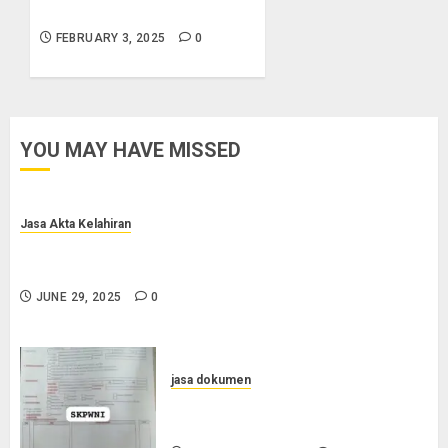
0852-2561-9672
FEBRUARY 3, 2025
0
YOU MAY HAVE MISSED
Jasa Akta Kelahiran
Jasa Pengurusan Akta Lahir Terpercaya di Sragen
0852-2561-9672
JUNE 29, 2025
0
jasa dokumen
Layanan Pengurusan Surat
Pindah Penduduk di Cilacap