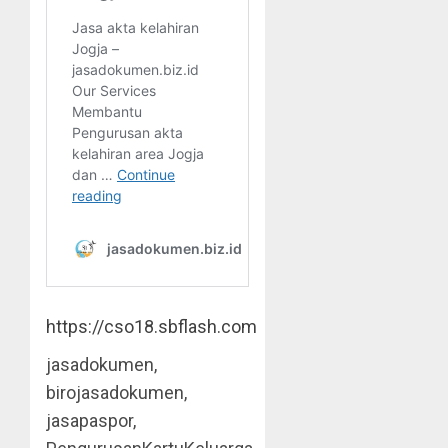
https://cso18.sbflash.com
jasadokumen,
birojasadokumen,
jasapaspor,