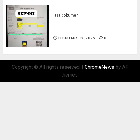
jasa dokumen
Layanan Pengurusan Surat
Pindah Penduduk di Situbondo
FEBRUARY 19, 2025
0
Copyright © All rights reserved.
|
ChromeNews
by AF
themes.