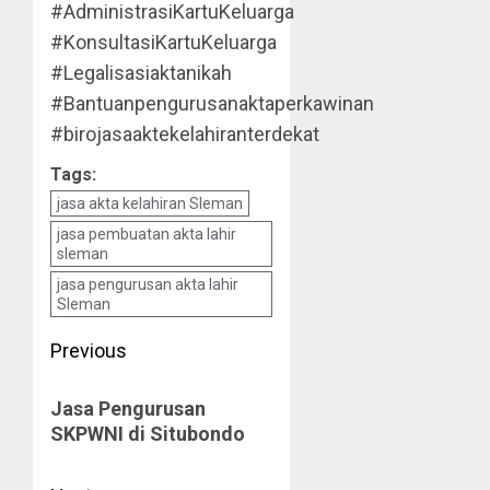
#AdministrasiKartuKeluarga
#KonsultasiKartuKeluarga
#Legalisasiaktanikah
#Bantuanpengurusanaktaperkawinan
#birojasaaktekelahiranterdekat
Tags:
jasa akta kelahiran Sleman
jasa pembuatan akta lahir
sleman
jasa pengurusan akta lahir
Sleman
Post
Previous
navigation
Previous
Jasa Pengurusan
post:
SKPWNI di Situbondo