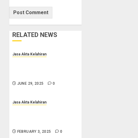
RELATED NEWS
Jasa Akta Kelahiran
Jasa Pengurusan Akta Lahir
Terpercaya di Sragen 0852-
2561-9672
JUNE 29, 2025
0
Jasa Akta Kelahiran
Jasa Pembuatan Akta Lahir
Terpercaya di Salatiga
0852-2561-9672
FEBRUARY 3, 2025
0