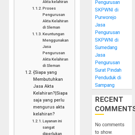
Pengurusan
Akta kelahiran
Proses
SKPWNI di
Pengurusan
Purworejo
Akta Kelahiran
Jasa
di Sleman
Pengurusan
Keuntungan
SKPWNI di
Menggunakan
Jasa
Sumedang
Pengurusan
Jasa
Akta Kelahiran
Pengurusan
di Sleman
Surat Pindah
{Siapa yang
Penduduk di
Membutuhkan
Sampang
Jasa Akta
Kelahiran?|Siapa
RECENT
saja yang perlu
mengurus akta
COMMENT
kelahiran?
Layanan ini
No comments
sangat
to show.
diperlukan