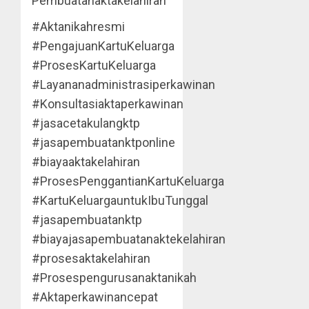
Pembuatanaktakelahiran
#Aktanikahresmi
#PengajuanKartuKeluarga
#ProsesKartuKeluarga
#Layananadministrasiperkawinan
#Konsultasiaktaperkawinan
#jasacetakulangktp
#jasapembuatanktponline
#biayaaktakelahiran
#ProsesPenggantianKartuKeluarga
#KartuKeluargauntukIbuTunggal
#jasapembuatanktp
#biayajasapembuatanaktekelahiran
#prosesaktakelahiran
#Prosespengurusanaktanikah
#Aktaperkawinancepat