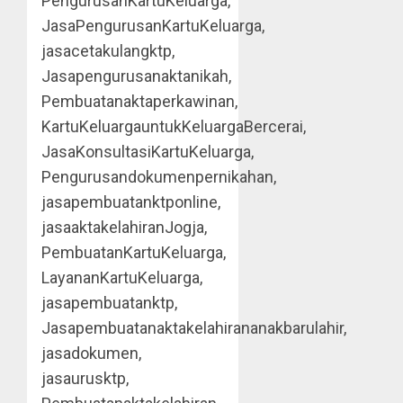
PengurusanKartuKeluarga,
JasaPengurusanKartuKeluarga,
jasacetakulangktp,
Jasapengurusanaktanikah,
Pembuatanaktaperkawinan,
KartuKeluargauntukKeluargaBercerai,
JasaKonsultasiKartuKeluarga,
Pengurusandokumenpernikahan,
jasapembuatanktponline,
jasaaktakelahiranJogja,
PembuatanKartuKeluarga,
LayananKartuKeluarga,
jasapembuatanktp,
Jasapembuatanaktakelahirananakbarulahir,
jasadokumen,
jasaurusktp,