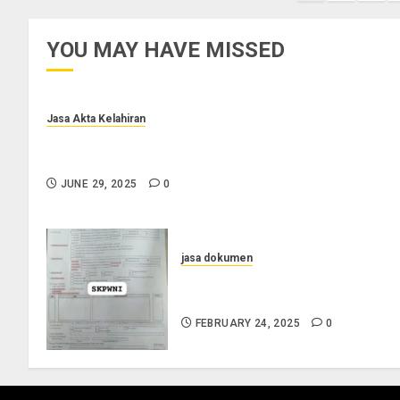
paginat
YOU MAY HAVE MISSED
Jasa Akta Kelahiran
Jasa Pengurusan Akta Lahir Terpercaya di Sragen
0852-2561-9672
JUNE 29, 2025
0
jasa dokumen
Jasa Pengurusan SKPWNI di
Sumedang
FEBRUARY 24, 2025
0