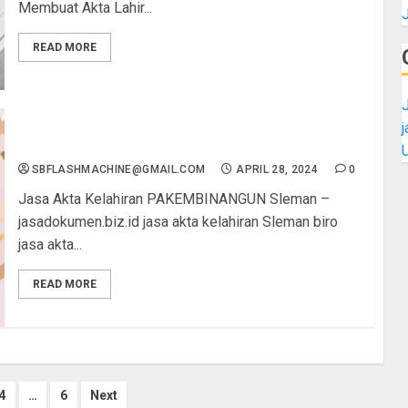
Membuat Akta Lahir...
READ MORE
J
Jasa Akta Kelahiran PAKEMBINANGUN Sleman
SBFLASHMACHINE@GMAIL.COM
APRIL 28, 2024
0
Jasa Akta Kelahiran PAKEMBINANGUN Sleman –
jasadokumen.biz.id jasa akta kelahiran Sleman biro
jasa akta...
READ MORE
4
…
6
Next