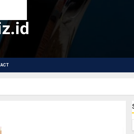
z.id
TACT