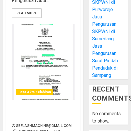
Pengurusan Akta...
SKPWNI di
Purworejo
READ MORE
Jasa
Pengurusan
SKPWNI di
Sumedang
Jasa
Pengurusan
Surat Pindah
Penduduk di
Sampang
RECENT
Jasa Akta Kelahiran
COMMENT
Jasa Akta Kelahiran Tugu
No comments
Jogja
to show.
SBFLASHMACHINE@GMAIL.COM