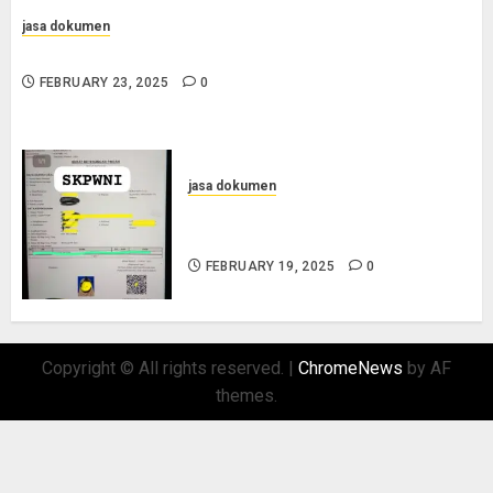
jasa dokumen
Jasa Pengurusan Surat Pindah Penduduk di Sampang
FEBRUARY 23, 2025
0
jasa dokumen
Layanan Pengurusan Surat
Pindah Penduduk di Situbondo
FEBRUARY 19, 2025
0
Copyright © All rights reserved.
|
ChromeNews
by AF
themes.