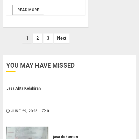
READ MORE
Posts
1
2
3
Next
pagination
YOU MAY HAVE MISSED
Jasa Akta Kelahiran
Jasa Pengurusan Akta Lahir Terpercaya di Sragen
0852-2561-9672
JUNE 29, 2025
0
jasa dokumen