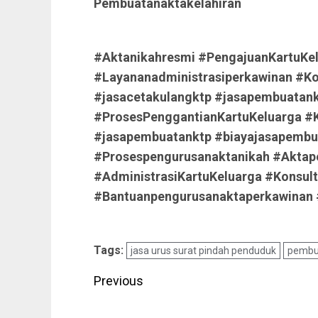
Pembuatanaktakelahiran
#Aktanikahresmi #PengajuanKartuKel
#Layananadministrasiperkawinan #Ko
#jasacetakulangktp #jasapembuatank
#ProsesPenggantianKartuKeluarga #
#jasapembuatanktp #biayajasapembua
#Prosespengurusanaktanikah #Aktap
#AdministrasiKartuKeluarga #Konsult
#Bantuanpengurusanaktaperkawinan #
Tags:
jasa urus surat pindah penduduk
pembu
Post
Previous
navigation
Previous