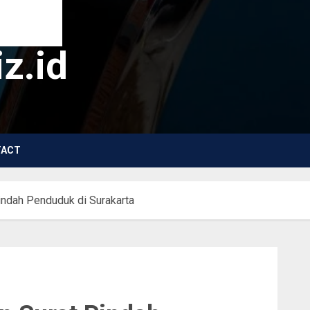
z.id
TACT
ndah Penduduk di Surakarta