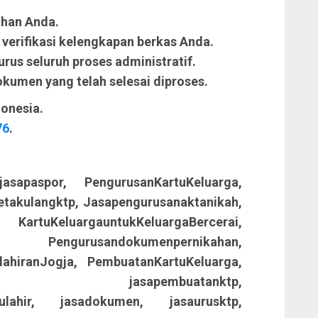
uhan Anda.
erifikasi kelengkapan berkas Anda.
us seluruh proses administratif.
umen yang telah selesai diproses.
donesia.
76
.
asapaspor, PengurusanKartuKeluarga,
etakulangktp, Jasapengurusanaktanikah,
tuKeluargauntukKeluargaBercerai,
, Pengurusandokumenpernikahan,
lahiranJogja, PembuatanKartuKeluarga,
ga, jasapembuatanktp,
arulahir, jasadokumen, jasaurusktp,