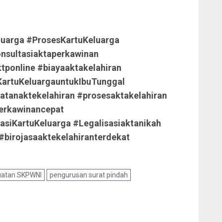
uarga #ProsesKartuKeluarga
nsultasiaktaperkawinan
tponline #biayaaktakelahiran
KartuKeluargauntukIbuTunggal
tanaktekelahiran #prosesaktakelahiran
erkawinancepat
asiKartuKeluarga #Legalisasiaktanikah
birojasaaktekelahiranterdekat
atan SKPWNI
pengurusan surat pindah