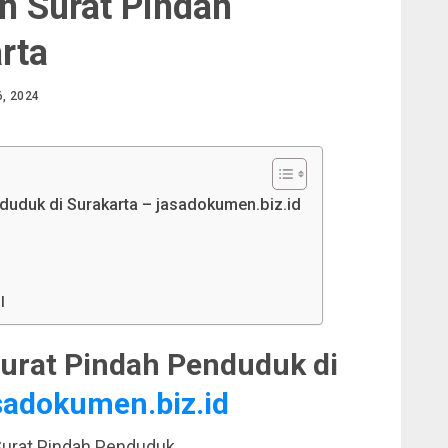
n Surat Pindah
rta
, 2024
uduk di Surakarta – jasadokumen.biz.id
I
urat Pindah Penduduk di
sadokumen.biz.id
urat Pindah Penduduk