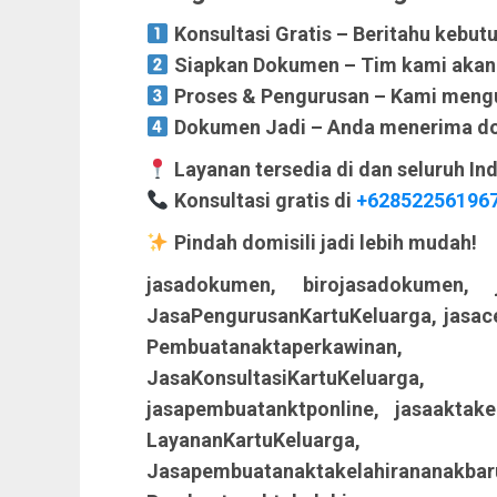
Konsultasi Gratis – Beritahu kebut
Siapkan Dokumen – Tim kami akan v
Proses & Pengurusan – Kami mengur
Dokumen Jadi – Anda menerima dok
Layanan tersedia di dan seluruh In
Konsultasi gratis di
+62852256196
Pindah domisili jadi lebih mudah!
jasadokumen, birojasadokumen, j
JasaPengurusanKartuKeluarga, jasac
Pembuatanaktaperkawinan, Kar
JasaKonsultasiKartuKeluarga
jasapembuatanktponline, jasaaktake
LayananKartuKeluar
Jasapembuatanaktakelahirananakb