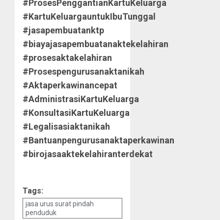
#ProsesPenggantianKartuKeluarga
#KartuKeluargauntukIbuTunggal
#jasapembuatanktp
#biayajasapembuatanaktekelahiran
#prosesaktakelahiran
#Prosespengurusanaktanikah
#Aktaperkawinancepat
#AdministrasiKartuKeluarga
#KonsultasiKartuKeluarga
#Legalisasiaktanikah
#Bantuanpengurusanaktaperkawinan
#birojasaaktekelahiranterdekat
Tags:
jasa urus surat pindah
penduduk