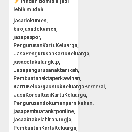
Pindah domisili jadi
lebih mudah!
jasadokumen,
birojasadokumen,
jasapaspor,
PengurusanKartuKeluarga,
JasaPengurusanKartuKeluarga,
jasacetakulangktp,
Jasapengurusanaktanikah,
Pembuatanaktaperkawinan,
KartuKeluargauntukKeluargaBercerai,
JasaKonsultasiKartuKeluarga,
Pengurusandokumenpernikahan,
jasapembuatanktponline,
jasaaktakelahiranJogja,
PembuatanKartuKeluarga,