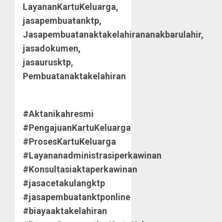
LayananKartuKeluarga,
jasapembuatanktp,
Jasapembuatanaktakelahirananakbarulahir,
jasadokumen,
jasaurusktp,
Pembuatanaktakelahiran
#Aktanikahresmi
#PengajuanKartuKeluarga
#ProsesKartuKeluarga
#Layananadministrasiperkawinan
#Konsultasiaktaperkawinan
#jasacetakulangktp
#jasapembuatanktponline
#biayaaktakelahiran