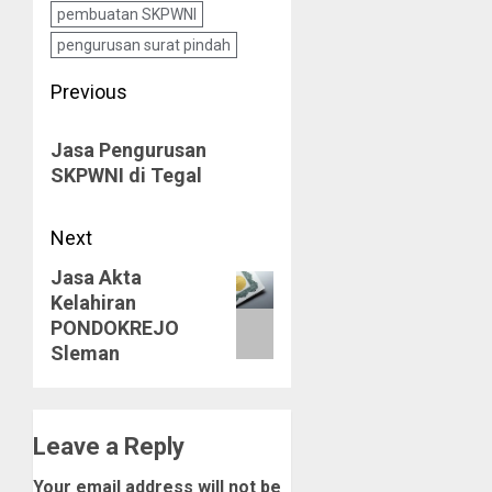
pembuatan SKPWNI
pengurusan surat pindah
Post
Previous
navigation
Previous
Jasa Pengurusan
post:
SKPWNI di Tegal
Next
Jasa Akta
Next
Kelahiran
post:
PONDOKREJO
Sleman
Leave a Reply
Your email address will not be