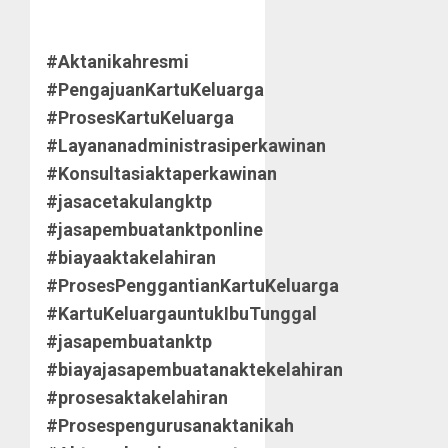
#Aktanikahresmi
#PengajuanKartuKeluarga
#ProsesKartuKeluarga
#Layananadministrasiperkawinan
#Konsultasiaktaperkawinan
#jasacetakulangktp
#jasapembuatanktponline
#biayaaktakelahiran
#ProsesPenggantianKartuKeluarga
#KartuKeluargauntukIbuTunggal
#jasapembuatanktp
#biayajasapembuatanaktekelahiran
#prosesaktakelahiran
#Prosespengurusanaktanikah