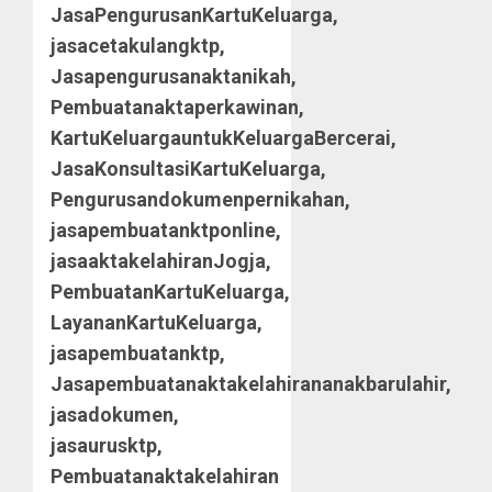
JasaPengurusanKartuKeluarga,
jasacetakulangktp,
Jasapengurusanaktanikah,
Pembuatanaktaperkawinan,
KartuKeluargauntukKeluargaBercerai,
JasaKonsultasiKartuKeluarga,
Pengurusandokumenpernikahan,
jasapembuatanktponline,
jasaaktakelahiranJogja,
PembuatanKartuKeluarga,
LayananKartuKeluarga,
jasapembuatanktp,
Jasapembuatanaktakelahirananakbarulahir,
jasadokumen,
jasaurusktp,
Pembuatanaktakelahiran