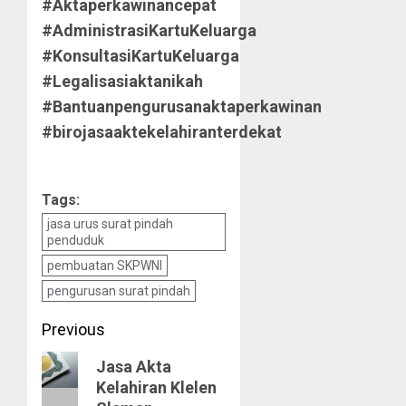
#Aktaperkawinancepat
#AdministrasiKartuKeluarga
#KonsultasiKartuKeluarga
#Legalisasiaktanikah
#Bantuanpengurusanaktaperkawinan
#birojasaaktekelahiranterdekat
Tags:
jasa urus surat pindah
penduduk
pembuatan SKPWNI
pengurusan surat pindah
Post
Previous
navigation
Previous
Jasa Akta
Kelahiran Klelen
post: