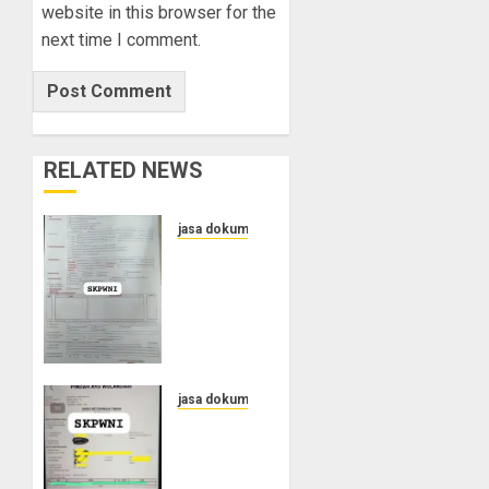
website in this browser for the
next time I comment.
RELATED NEWS
jasa dokumen
Layanan
Pengurusan
Surat
Pindah
Penduduk
di
Cilacap
jasa dokumen
Jasa
FEBRUARY
Pengurusan
25, 2025
SKPWNI
0