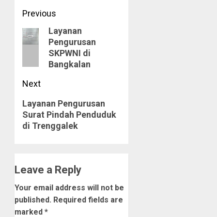
Post
Previous
Layanan
navigation
Previous
Pengurusan
post:
SKPWNI di
Bangkalan
Next
Next
Layanan Pengurusan
Surat Pindah Penduduk
post:
di Trenggalek
Leave a Reply
Your email address will not be
published.
Required fields are
marked
*