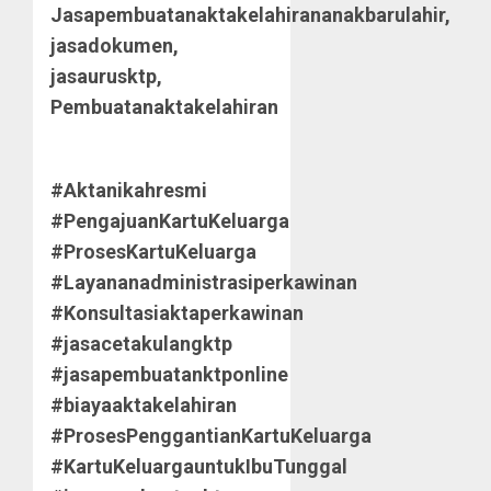
Jasapembuatanaktakelahirananakbarulahir,
jasadokumen,
jasaurusktp,
Pembuatanaktakelahiran
#Aktanikahresmi
#PengajuanKartuKeluarga
#ProsesKartuKeluarga
#Layananadministrasiperkawinan
#Konsultasiaktaperkawinan
#jasacetakulangktp
#jasapembuatanktponline
#biayaaktakelahiran
#ProsesPenggantianKartuKeluarga
#KartuKeluargauntukIbuTunggal