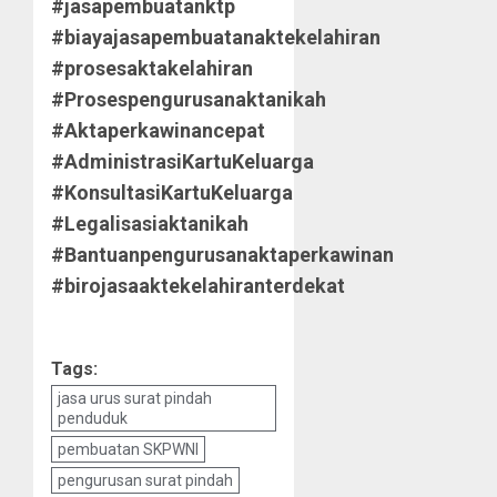
#jasapembuatanktp
#biayajasapembuatanaktekelahiran
#prosesaktakelahiran
#Prosespengurusanaktanikah
#Aktaperkawinancepat
#AdministrasiKartuKeluarga
#KonsultasiKartuKeluarga
#Legalisasiaktanikah
#Bantuanpengurusanaktaperkawinan
#birojasaaktekelahiranterdekat
Tags:
jasa urus surat pindah
penduduk
pembuatan SKPWNI
pengurusan surat pindah