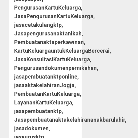
PengurusanKartuKeluarga,
JasaPengurusanKartuKeluarga,
jasacetakulangktp,
Jasapengurusanaktanikah,
Pembuatanaktaperkawinan,
KartuKeluargauntukKeluargaBercerai,
JasaKonsultasiKartuKeluarga,
Pengurusandokumenpernikahan,
jasapembuatanktponline,
jasaaktakelahiranJogja,
PembuatanKartuKeluarga,
LayananKartuKeluarga,
jasapembuatanktp,
Jasapembuatanaktakelahirananakbarulahir,
jasadokumen,
jasaurusktp,