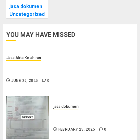
jasa dokumen
Uncategorized
YOU MAY HAVE MISSED
Jasa Akta Kelahiran
Jasa Pengurusan Akta Lahir Terpercaya di Sragen
0852-2561-9672
JUNE 29, 2025
0
jasa dokumen
Layanan Pengurusan Surat
Pindah Penduduk di Cilacap
FEBRUARY 25, 2025
0