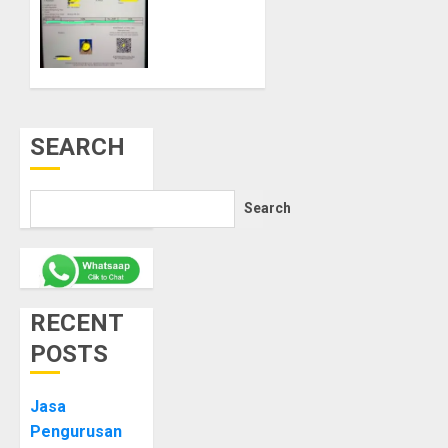
25, 2025
SKPWNI
0
di
Purworejo
FEBRUARY
24, 2025
0
SEARCH
Search
RECENT
POSTS
Jasa
Pengurusan