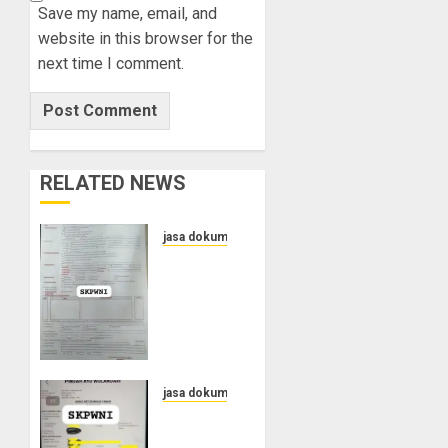
Save my name, email, and
website in this browser for the
next time I comment.
RELATED NEWS
jasa dokumen
Layanan
Pengurusan
Surat
Pindah
Penduduk
di
Cilacap
jasa dokumen
Jasa
FEBRUARY
Pengurusan