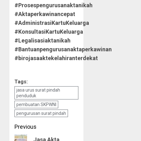
#Prosespengurusanaktanikah
#Aktaperkawinancepat
#AdministrasiKartuKeluarga
#KonsultasiKartuKeluarga
#Legalisasiaktanikah
#Bantuanpengurusanaktaperkawinan
#birojasaaktekelahiranterdekat
Tags:
jasa urus surat pindah
penduduk
pembuatan SKPWNI
pengurusan surat pindah
Post
Previous
navigation
Previous
Jasa Akta