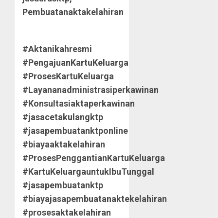
Pembuatanaktakelahiran
#Aktanikahresmi
#PengajuanKartuKeluarga
#ProsesKartuKeluarga
#Layananadministrasiperkawinan
#Konsultasiaktaperkawinan
#jasacetakulangktp
#jasapembuatanktponline
#biayaaktakelahiran
#ProsesPenggantianKartuKeluarga
#KartuKeluargauntukIbuTunggal
#jasapembuatanktp
#biayajasapembuatanaktekelahiran
#prosesaktakelahiran