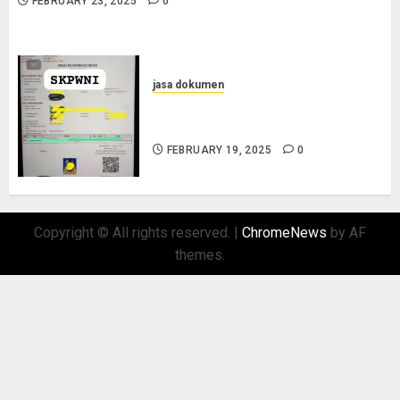
FEBRUARY 23, 2025
0
jasa dokumen
Layanan Pengurusan Surat
Pindah Penduduk di Situbondo
FEBRUARY 19, 2025
0
Copyright © All rights reserved.
|
ChromeNews
by AF
themes.