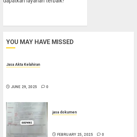
dapatkan layanan terbaik!
YOU MAY HAVE MISSED
Jasa Akta Kelahiran
Jasa Pengurusan Akta Lahir Terpercaya di Sragen
0852-2561-9672
JUNE 29, 2025
0
jasa dokumen
Layanan Pengurusan Surat
Pindah Penduduk di Cilacap
FEBRUARY 25, 2025
0