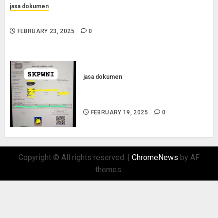
jasa dokumen
Jasa Pengurusan Surat Pindah Penduduk di Sampang
FEBRUARY 23, 2025
0
jasa dokumen
Layanan Pengurusan Surat
Pindah Penduduk di Situbondo
FEBRUARY 19, 2025
0
Copyright © All rights reserved.
|
ChromeNews
by AF
themes.