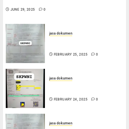
0852-2561-9672
JUNE 29, 2025
0
jasa dokumen
Layanan Pengurusan Surat
Pindah Penduduk di Cilacap
FEBRUARY 25, 2025
0
jasa dokumen
Jasa Pengurusan SKPWNI di
Purworejo
FEBRUARY 24, 2025
0
jasa dokumen