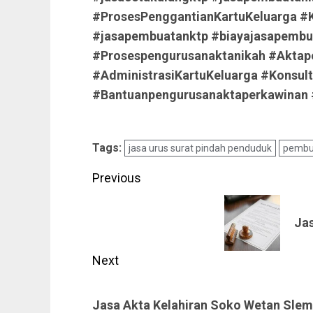
#ProsesPenggantianKartuKeluarga #
#jasapembuatanktp #biayajasapembua
#Prosespengurusanaktanikah #Aktap
#AdministrasiKartuKeluarga #Konsult
#Bantuanpengurusanaktaperkawinan #
Tags:
jasa urus surat pindah penduduk
pembu
Post
Previous
navigation
Previous
Ja
post:
Next
Next
Jasa Akta Kelahiran Soko Wetan Sle
post: