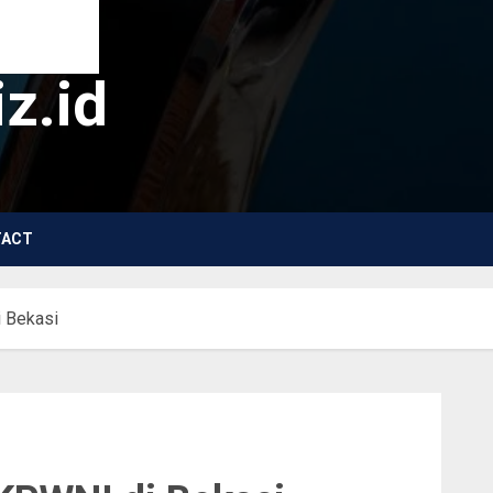
z.id
TACT
 Bekasi