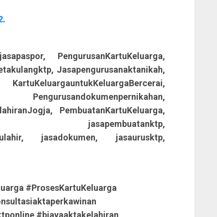
2
.
asapaspor, PengurusanKartuKeluarga,
etakulangktp, Jasapengurusanaktanikah,
tuKeluargauntukKeluargaBercerai,
, Pengurusandokumenpernikahan,
lahiranJogja, PembuatanKartuKeluarga,
ga, jasapembuatanktp,
arulahir, jasadokumen, jasaurusktp,
uarga #ProsesKartuKeluarga
nsultasiaktaperkawinan
tponline #biayaaktakelahiran