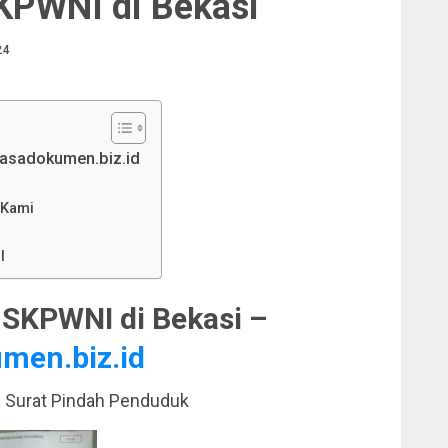
KPWNI di Bekasi
24
jasadokumen.biz.id
 Kami
I
SKPWNI di Bekasi –
men.biz.id
 Surat Pindah Penduduk