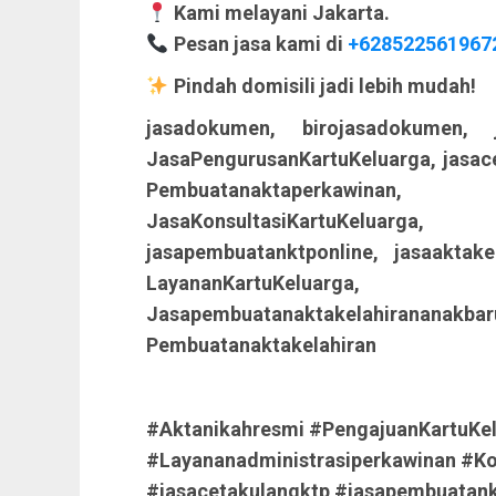
Kami melayani Jakarta.
Pesan jasa kami di
+628522561967
Pindah domisili jadi lebih mudah!
jasadokumen, birojasadokumen, j
JasaPengurusanKartuKeluarga, jasac
Pembuatanaktaperkawinan, Kar
JasaKonsultasiKartuKeluarga
jasapembuatanktponline, jasaaktake
LayananKartuKeluar
Jasapembuatanaktakelahirananakb
Pembuatanaktakelahiran
#Aktanikahresmi #PengajuanKartuKel
#Layananadministrasiperkawinan #Ko
#jasacetakulangktp #jasapembuatank