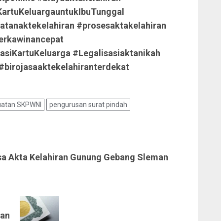
KartuKeluargauntukIbuTunggal
tanaktekelahiran #prosesaktakelahiran
erkawinancepat
asiKartuKeluarga #Legalisasiaktanikah
birojasaaktekelahiranterdekat
atan SKPWNI
pengurusan surat pindah
sa Akta Kelahiran Gunung Gebang Sleman
man