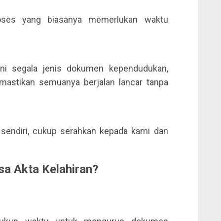
ses yang biasanya memerlukan waktu
ni segala jenis dokumen kependudukan,
mastikan semuanya berjalan lancar tanpa
sendiri, cukup serahkan kepada kami dan
a Akta Kelahiran?