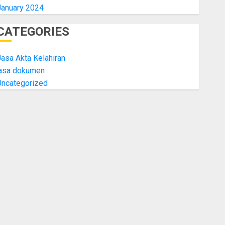
January 2024
CATEGORIES
asa Akta Kelahiran
jasa dokumen
Uncategorized