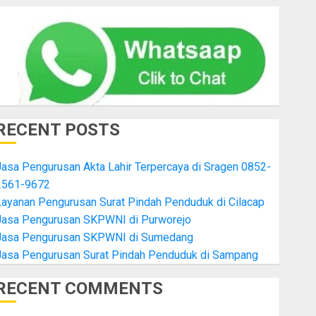
RECENT POSTS
asa Pengurusan Akta Lahir Terpercaya di Sragen 0852-
2561-9672
Layanan Pengurusan Surat Pindah Penduduk di Cilacap
Jasa Pengurusan SKPWNI di Purworejo
Jasa Pengurusan SKPWNI di Sumedang
Jasa Pengurusan Surat Pindah Penduduk di Sampang
RECENT COMMENTS