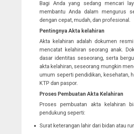
Bagi Anda yang sedang mencari laya
membantu Anda dalam mengurus se
dengan cepat, mudah, dan profesional.
Pentingnya Akta kelahiran
Akta kelahiran adalah dokumen resmi
mencatat kelahiran seorang anak. Do
dasar identitas seseorang, serta berg
akta kelahiran, seseorang mungkin men
umum seperti pendidikan, kesehatan, 
KTP dan paspor.
Proses Pembuatan Akta Kelahiran
Proses pembuatan akta kelahiran 
pendukung seperti:
Surat keterangan lahir dari bidan atau ru