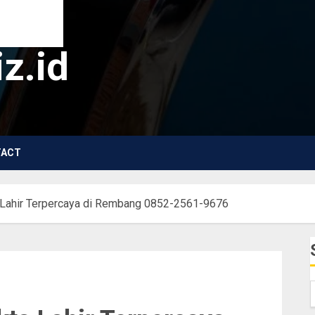
z.id
TACT
 Lahir Terpercaya di Rembang 0852-2561-9676