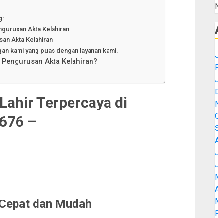
g:
gurusan Akta Kelahiran
an Akta Kelahiran
gan kami yang puas dengan layanan kami.
Pengurusan Akta Kelahiran?
Lahir Terpercaya di
676 –
A
 Cepat dan Mudah