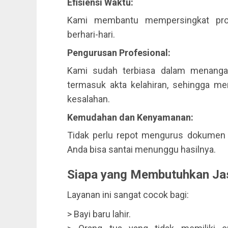
Efisiensi Waktu:
Kami membantu mempersingkat pro
berhari-hari.
Pengurusan Profesional:
Kami sudah terbiasa dalam menanga
termasuk akta kelahiran, sehingga me
kesalahan.
Kemudahan dan Kenyamanan:
Tidak perlu repot mengurus dokumen 
Anda bisa santai menunggu hasilnya.
Siapa yang Membutuhkan Jas
Layanan ini sangat cocok bagi:
> Bayi baru lahir.