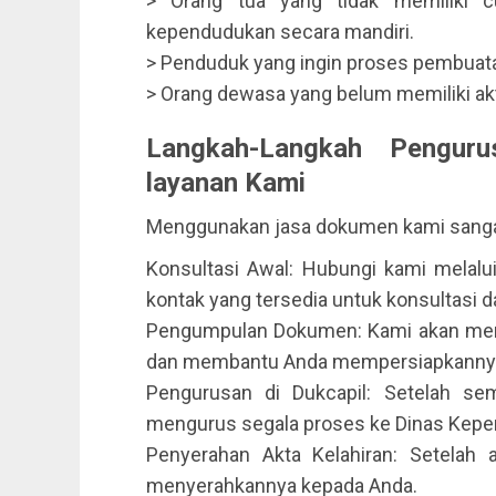
> Orang tua yang tidak memiliki
kependudukan secara mandiri.
> Penduduk yang ingin proses pembuatan 
> Orang dewasa yang belum memiliki akt
Langkah-Langkah Penguru
layanan Kami
Menggunakan jasa dokumen kami sangat
Konsultasi Awal: Hubungi kami melalui
kontak yang tersedia untuk konsultasi 
Pengumpulan Dokumen: Kami akan mem
dan membantu Anda mempersiapkanny
Pengurusan di Dukcapil: Setelah s
mengurus segala proses ke Dinas Kepen
Penyerahan Akta Kelahiran: Setelah a
menyerahkannya kepada Anda.