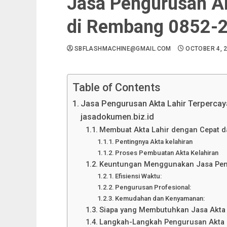
Jasa Pengurusan Ak
di Rembang 0852-
SBFLASHMACHINE@GMAIL.COM
OCTOBER 4, 
Table of Contents
Jasa Pengurusan Akta Lahir Terperca
jasadokumen.biz.id
Membuat Akta Lahir dengan Cepat 
Pentingnya Akta kelahiran
Proses Pembuatan Akta Kelahiran
Keuntungan Menggunakan Jasa Peng
Efisiensi Waktu:
Pengurusan Profesional:
Kemudahan dan Kenyamanan:
Siapa yang Membutuhkan Jasa Akta 
Langkah-Langkah Pengurusan Akta 