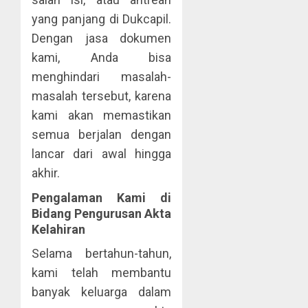
yang panjang di Dukcapil.
Dengan jasa dokumen
kami, Anda bisa
menghindari masalah-
masalah tersebut, karena
kami akan memastikan
semua berjalan dengan
lancar dari awal hingga
akhir.
Pengalaman Kami di
Bidang Pengurusan Akta
Kelahiran
Selama bertahun-tahun,
kami telah membantu
banyak keluarga dalam