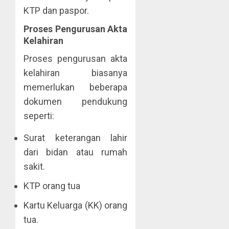
KTP dan paspor.
Proses Pengurusan Akta
Kelahiran
Proses pengurusan akta
kelahiran biasanya
memerlukan beberapa
dokumen pendukung
seperti:
Surat keterangan lahir
dari bidan atau rumah
sakit.
KTP orang tua
Kartu Keluarga (KK) orang
tua.