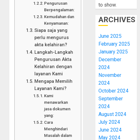
Pengurusan
to show.
Berpengalaman:
Kemudahan dan
ARCHIVES
Kenyamanan:
Siapa saja yang
June 2025
perlu mengurus
February 2025
akta kelahiran?
January 2025
Langkah-Langkah
December
Pengurusan Akta
Kelahiran dengan
2024
layanan Kami
November
Mengapa Memilih
2024
Layanan Kami?
October 2024
Kami
September
menawarkan
2024
jasa dokumen
August 2024
yang:
July 2024
Cara
Menghindari
June 2024
Masalah dalam
May 2024