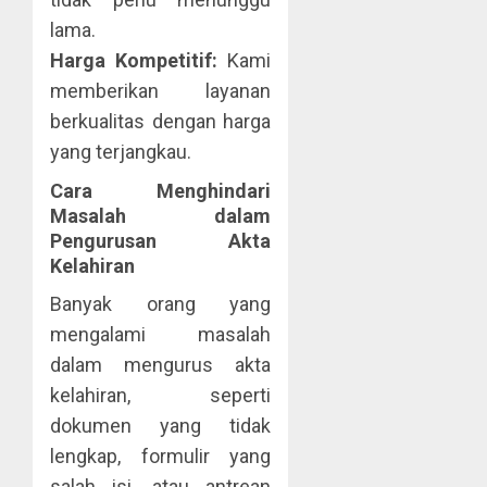
lama.
Harga Kompetitif:
Kami
memberikan layanan
berkualitas dengan harga
yang terjangkau.
Cara Menghindari
Masalah dalam
Pengurusan Akta
Kelahiran
Banyak orang yang
mengalami masalah
dalam mengurus akta
kelahiran, seperti
dokumen yang tidak
lengkap, formulir yang
salah isi, atau antrean