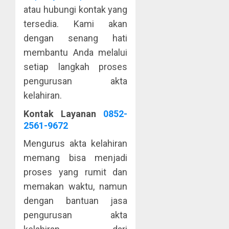
atau hubungi kontak yang
tersedia. Kami akan
dengan senang hati
membantu Anda melalui
setiap langkah proses
pengurusan akta
kelahiran.
Kontak Layanan
0852-
2561-9672
Mengurus akta kelahiran
memang bisa menjadi
proses yang rumit dan
memakan waktu, namun
dengan bantuan jasa
pengurusan akta