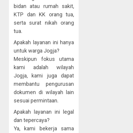
bidan atau rumah sakit,
KTP dan KK orang tua,
serta surat nikah orang
tua.
Apakah layanan ini hanya
untuk warga Jogja?
Meskipun fokus utama
kami adalah wilayah
Jogja, kami juga dapat
membantu pengurusan
dokumen di wilayah lain
sesuai permintaan.
Apakah layanan ini legal
dan tepercaya?
Ya, kami bekerja sama