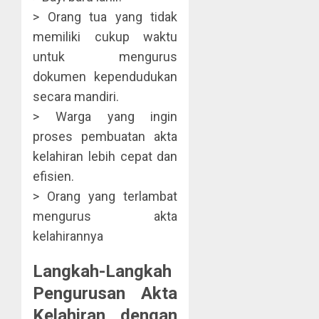
> Orang tua yang tidak
memiliki cukup waktu
untuk mengurus
dokumen kependudukan
secara mandiri.
> Warga yang ingin
proses pembuatan akta
kelahiran lebih cepat dan
efisien.
> Orang yang terlambat
mengurus akta
kelahirannya
Langkah-Langkah
Pengurusan Akta
Kelahiran dengan