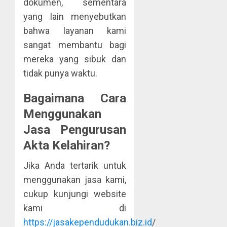
dokumen, sementara
yang lain menyebutkan
bahwa layanan kami
sangat membantu bagi
mereka yang sibuk dan
tidak punya waktu.
Bagaimana Cara
Menggunakan
Jasa Pengurusan
Akta Kelahiran?
Jika Anda tertarik untuk
menggunakan jasa kami,
cukup kunjungi website
kami di
https://jasakependudukan.biz.id
/