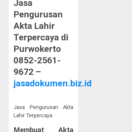
Jasa
Pengurusan
Akta Lahir
Terpercaya di
Purwokerto
0852-2561-
9672 –
jasadokumen.biz.id
Jasa Pengurusan Akta
Lahir Terpercaya
Membuat Akta