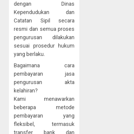
dengan Dinas
Kependudukan dan
Catatan Sipil secara
resmi dan semua proses
pengurusan dilakukan
sesuai prosedur hukum
yang berlaku.
Bagaimana cara
pembayaran jasa
pengurusan akta
kelahiran?
Kami menawarkan
beberapa metode
pembayaran yang
fleksibel, termasuk
transfer bank dan