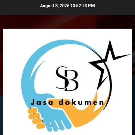
Skip
August 8, 2026
10:52:24 PM
to
content