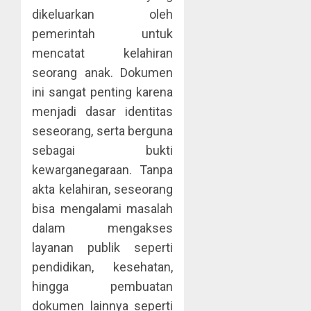
dikeluarkan oleh
pemerintah untuk
mencatat kelahiran
seorang anak. Dokumen
ini sangat penting karena
menjadi dasar identitas
seseorang, serta berguna
sebagai bukti
kewarganegaraan. Tanpa
akta kelahiran, seseorang
bisa mengalami masalah
dalam mengakses
layanan publik seperti
pendidikan, kesehatan,
hingga pembuatan
dokumen lainnya seperti