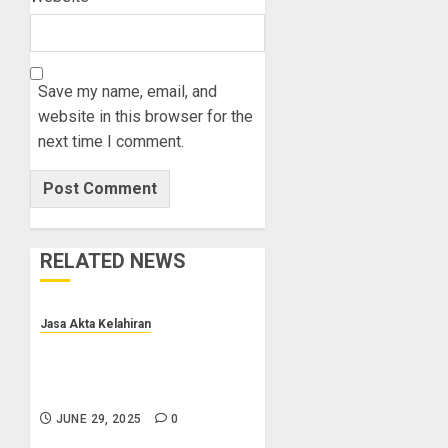
Save my name, email, and
website in this browser for the
next time I comment.
RELATED NEWS
Jasa Akta Kelahiran
Jasa Pengurusan Akta Lahir
Terpercaya di Sragen 0852-
2561-9672
JUNE 29, 2025
0