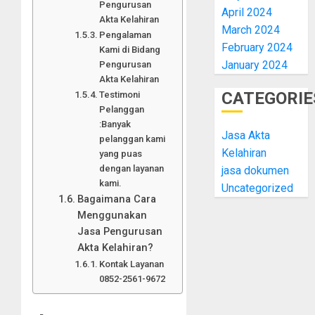
Pengurusan
April 2024
Akta Kelahiran
March 2024
Pengalaman
February 2024
Kami di Bidang
January 2024
Pengurusan
Akta Kelahiran
CATEGORIE
Testimoni
Pelanggan
:Banyak
Jasa Akta
pelanggan kami
Kelahiran
yang puas
dengan layanan
jasa dokumen
kami.
Uncategorized
Bagaimana Cara
Menggunakan
Jasa Pengurusan
Akta Kelahiran?
Kontak Layanan
0852-2561-9672