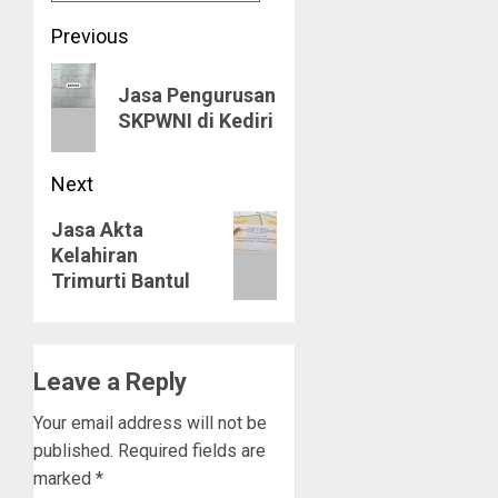
Post
Previous
navigation
Previous
Jasa Pengurusan
post:
SKPWNI di Kediri
Next
Next
Jasa Akta
Kelahiran
post:
Trimurti Bantul
Leave a Reply
Your email address will not be
published.
Required fields are
marked
*