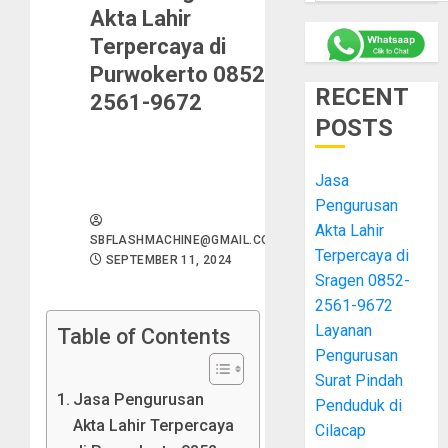
Akta Lahir
Terpercaya di
Purwokerto 0852-
RECENT
2561-9672
POSTS
Jasa
Pengurusan
Akta Lahir
SBFLASHMACHINE@GMAIL.COM
Terpercaya di
SEPTEMBER 11, 2024
Sragen 0852-
2561-9672
Layanan
Table of Contents
Pengurusan
Surat Pindah
Jasa Pengurusan
Penduduk di
Akta Lahir Terpercaya
Cilacap