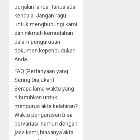
berjalan lancar tanpa ada
kendala. Jangan ragu
untuk menghubungi kami
dan nikmati kemudahan
dalam pengurusan
dokumen kependudukan
Anda.
FAQ (Pertanyaan yang
Sering Diajukan)
Berapa lama waktu yang
dibutuhkan untuk
mengurus akta kelahiran?
Waktu pengurusan bisa
bervariasi, namun dengan
jasa kami, biasanya akta