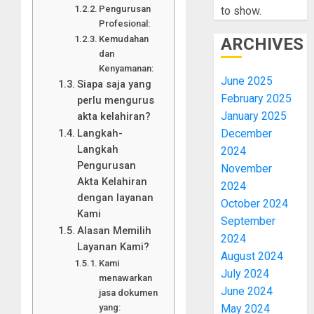
Pengurusan
to show.
Profesional:
Kemudahan
ARCHIVES
dan
Kenyamanan:
June 2025
Siapa saja yang
February 2025
perlu mengurus
January 2025
akta kelahiran?
December
Langkah-
Langkah
2024
Pengurusan
November
Akta Kelahiran
2024
dengan layanan
October 2024
Kami
September
Alasan Memilih
2024
Layanan Kami?
August 2024
Kami
July 2024
menawarkan
June 2024
jasa dokumen
May 2024
yang: