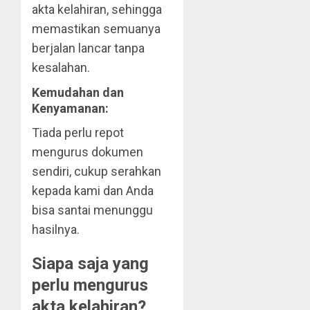
akta kelahiran, sehingga
memastikan semuanya
berjalan lancar tanpa
kesalahan.
Kemudahan dan
Kenyamanan:
Tiada perlu repot
mengurus dokumen
sendiri, cukup serahkan
kepada kami dan Anda
bisa santai menunggu
hasilnya.
Siapa saja yang
perlu mengurus
akta kelahiran?