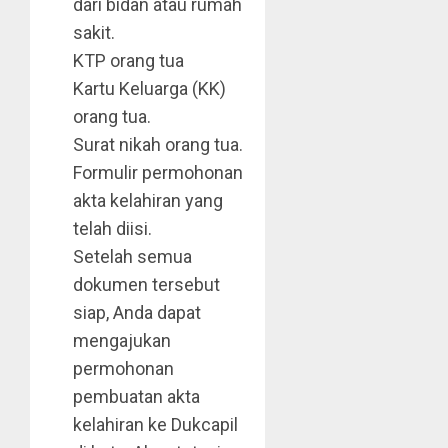
dari bidan atau rumah
sakit.
KTP orang tua
Kartu Keluarga (KK)
orang tua.
Surat nikah orang tua.
Formulir permohonan
akta kelahiran yang
telah diisi.
Setelah semua
dokumen tersebut
siap, Anda dapat
mengajukan
permohonan
pembuatan akta
kelahiran ke Dukcapil