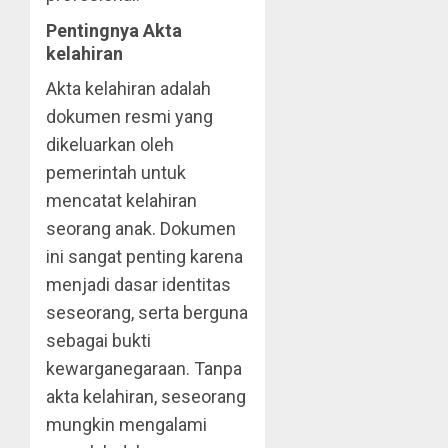
Pentingnya Akta
kelahiran
Akta kelahiran adalah
dokumen resmi yang
dikeluarkan oleh
pemerintah untuk
mencatat kelahiran
seorang anak. Dokumen
ini sangat penting karena
menjadi dasar identitas
seseorang, serta berguna
sebagai bukti
kewarganegaraan. Tanpa
akta kelahiran, seseorang
mungkin mengalami