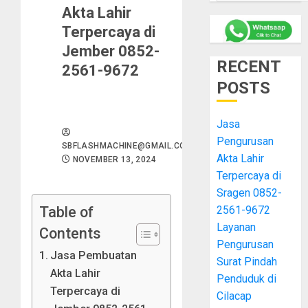
Akta Lahir
Terpercaya di
Jember 0852-
RECENT
2561-9672
POSTS
Jasa
Pengurusan
SBFLASHMACHINE@GMAIL.COM
Akta Lahir
NOVEMBER 13, 2024
Terpercaya di
Sragen 0852-
2561-9672
Table of
Layanan
Contents
Pengurusan
Jasa Pembuatan
Surat Pindah
Akta Lahir
Penduduk di
Terpercaya di
Cilacap