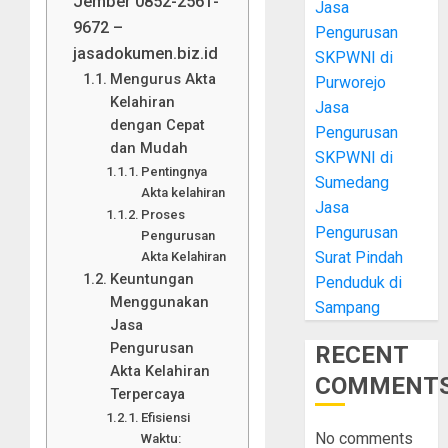
Jember 0852-2561-
Jasa
9672 –
Pengurusan
jasadokumen.biz.id
SKPWNI di
Mengurus Akta
Purworejo
Kelahiran
Jasa
dengan Cepat
Pengurusan
dan Mudah
SKPWNI di
Pentingnya
Sumedang
Akta kelahiran
Jasa
Proses
Pengurusan
Pengurusan
Surat Pindah
Akta Kelahiran
Keuntungan
Penduduk di
Menggunakan
Sampang
Jasa
Pengurusan
RECENT
Akta Kelahiran
COMMENT
Terpercaya
Efisiensi
No comments
Waktu: