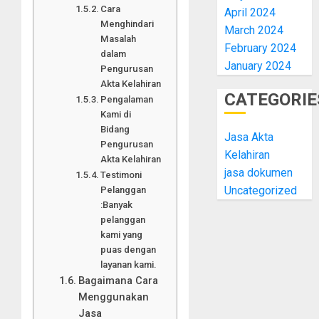
Cara
April 2024
Menghindari
March 2024
Masalah
February 2024
dalam
January 2024
Pengurusan
Akta Kelahiran
CATEGORIE
Pengalaman
Kami di
Bidang
Jasa Akta
Pengurusan
Kelahiran
Akta Kelahiran
jasa dokumen
Testimoni
Uncategorized
Pelanggan
:Banyak
pelanggan
kami yang
puas dengan
layanan kami.
Bagaimana Cara
Menggunakan
Jasa