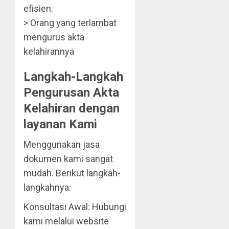
efisien.
> Orang yang terlambat
mengurus akta
kelahirannya
Langkah-Langkah
Pengurusan Akta
Kelahiran dengan
layanan Kami
Menggunakan jasa
dokumen kami sangat
mudah. Berikut langkah-
langkahnya:
Konsultasi Awal: Hubungi
kami melalui website