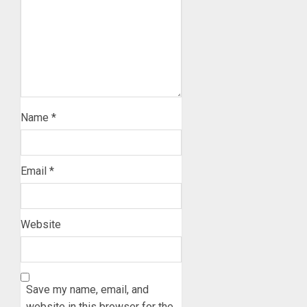
Name
*
Email
*
Website
Save my name, email, and
website in this browser for the