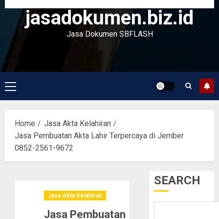
jasadokumen.biz.id
Jasa Dokumen SBFLASH
Primary
Menu
Home
Jasa Akta Kelahiran
Jasa Pembuatan Akta Lahir Terpercaya di Jember
0852-2561-9672
SEARCH
Jasa Akta Kelahiran
Jasa Pembuatan