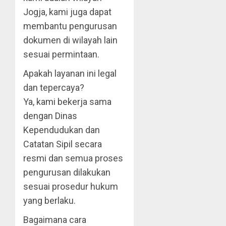
Jogja, kami juga dapat
membantu pengurusan
dokumen di wilayah lain
sesuai permintaan.
Apakah layanan ini legal
dan tepercaya?
Ya, kami bekerja sama
dengan Dinas
Kependudukan dan
Catatan Sipil secara
resmi dan semua proses
pengurusan dilakukan
sesuai prosedur hukum
yang berlaku.
Bagaimana cara