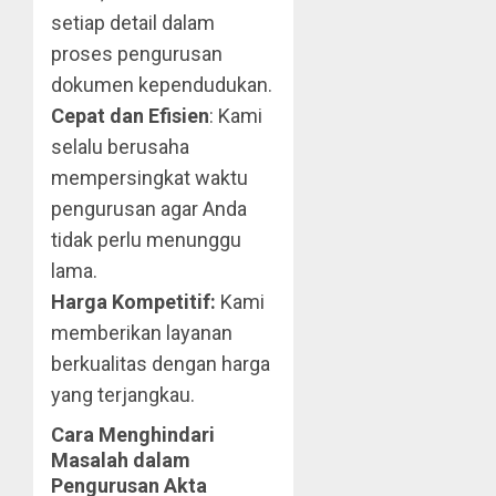
setiap detail dalam
proses pengurusan
dokumen kependudukan.
Cepat dan Efisien
: Kami
selalu berusaha
mempersingkat waktu
pengurusan agar Anda
tidak perlu menunggu
lama.
Harga Kompetitif:
Kami
memberikan layanan
berkualitas dengan harga
yang terjangkau.
Cara Menghindari
Masalah dalam
Pengurusan Akta