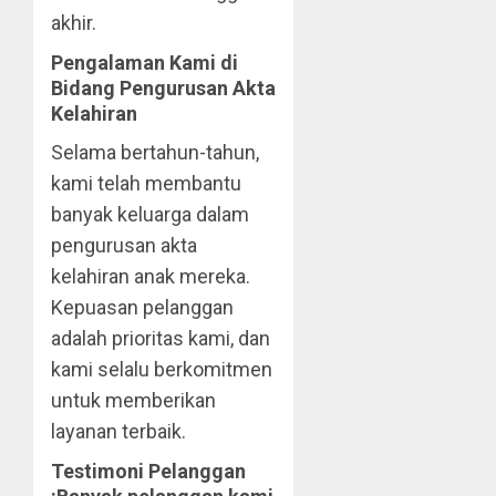
akhir.
Pengalaman Kami di
Bidang Pengurusan Akta
Kelahiran
Selama bertahun-tahun,
kami telah membantu
banyak keluarga dalam
pengurusan akta
kelahiran anak mereka.
Kepuasan pelanggan
adalah prioritas kami, dan
kami selalu berkomitmen
untuk memberikan
layanan terbaik.
Testimoni Pelanggan