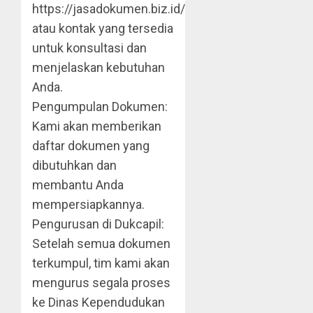
https://jasadokumen.biz.id/
atau kontak yang tersedia
untuk konsultasi dan
menjelaskan kebutuhan
Anda.
Pengumpulan Dokumen:
Kami akan memberikan
daftar dokumen yang
dibutuhkan dan
membantu Anda
mempersiapkannya.
Pengurusan di Dukcapil:
Setelah semua dokumen
terkumpul, tim kami akan
mengurus segala proses
ke Dinas Kependudukan