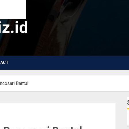
z.id
TACT
ncosari Bantul