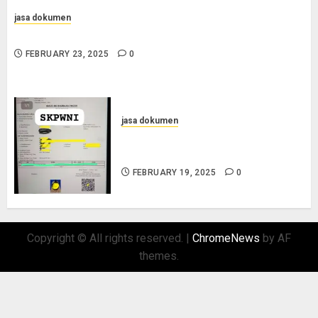
jasa dokumen
Jasa Pengurusan Surat Pindah Penduduk di Sampang
FEBRUARY 23, 2025
0
jasa dokumen
Layanan Pengurusan Surat
Pindah Penduduk di Situbondo
FEBRUARY 19, 2025
0
Copyright © All rights reserved.
|
ChromeNews
by AF
themes.