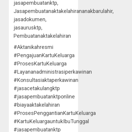
jasapembuatanktp,
Jasapembuatanaktakelahirananakbarulahir,
jasadokumen,
jasaurusktp,
Pembuatanaktakelahiran
#Aktanikahresmi
#PengajuanKartuKeluarga
#ProsesKartuKeluarga
#Layananadministrasiperkawinan
#Konsultasiaktaperkawinan
#jasacetakulangktp
#jasapembuatanktponline
#biayaaktakelahiran
#ProsesPenggantianKartuKeluarga
#KartuKeluargauntukIbuTunggal
#jasapembuatanktp