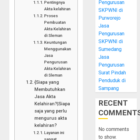
Pengurusan
Pentingnya
Akta kelahiran
SKPWNI di
Proses
Purworejo
Pembuatan
Jasa
Akta Kelahiran
Pengurusan
di Sleman
SKPWNI di
Keuntungan
Sumedang
Menggunakan
Jasa
Jasa
Pengurusan
Pengurusan
Akta Kelahiran
Surat Pindah
di Sleman
Penduduk di
{Siapa yang
Sampang
Membutuhkan
Jasa Akta
RECENT
Kelahiran?|Siapa
saja yang perlu
COMMENT
mengurus akta
kelahiran?
No comments
Layanan ini
to show.
sangat