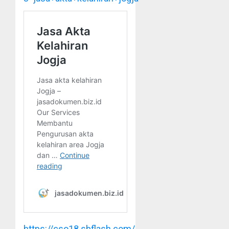
https://cso18.sbflash.com/