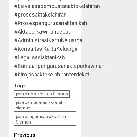
#biayajasapembuatanaktekelahiran
#prosesaktakelahiran
#Prosespengurusanaktanikah
#Aktaperkawinancepat
#AdministrasiKartuKeluarga
#KonsultasiKartuKeluarga
#Legalisasiaktanikah
#Bantuanpengurusanaktaperkawinan
#birojasaaktekelahiranterdekat
Tags:
jasa akta kelahiran Sleman
jasa pembuatan akta lahir
sleman
jasa pengurusan akta lahir
Sleman
Post
Previous