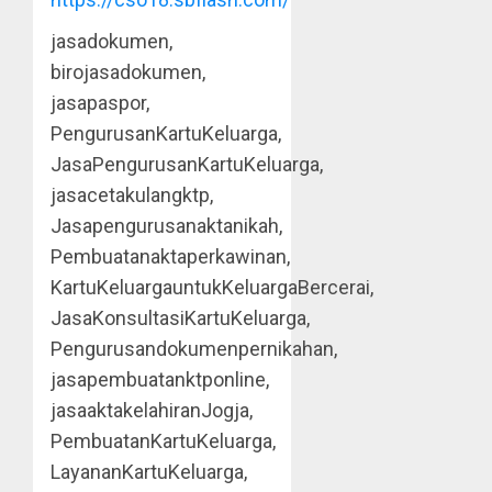
jasadokumen,
birojasadokumen,
jasapaspor,
PengurusanKartuKeluarga,
JasaPengurusanKartuKeluarga,
jasacetakulangktp,
Jasapengurusanaktanikah,
Pembuatanaktaperkawinan,
KartuKeluargauntukKeluargaBercerai,
JasaKonsultasiKartuKeluarga,
Pengurusandokumenpernikahan,
jasapembuatanktponline,
jasaaktakelahiranJogja,
PembuatanKartuKeluarga,
LayananKartuKeluarga,