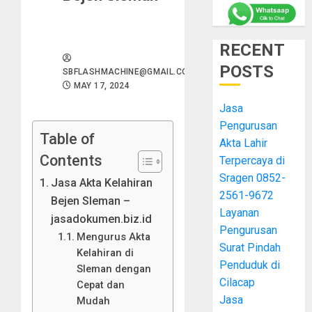
RECENT
POSTS
SBFLASHMACHINE@GMAIL.COM
MAY 17, 2024
Jasa
Pengurusan
Table of
Akta Lahir
Contents
Terpercaya di
Sragen 0852-
Jasa Akta Kelahiran
2561-9672
Bejen Sleman –
Layanan
jasadokumen.biz.id
Pengurusan
Mengurus Akta
Surat Pindah
Kelahiran di
Penduduk di
Sleman dengan
Cilacap
Cepat dan
Jasa
Mudah