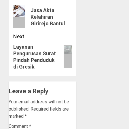
navigation
Previous
Jasa Akta
Kelahiran
post:
Girirejo Bantul
Next
Layanan
Next
Pengurusan Surat
post:
Pindah Penduduk
di Gresik
Leave a Reply
Your email address will not be
published.
Required fields are
marked
*
Comment
*