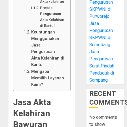
Pengurusan
Akta kelahiran
Proses
SKPWNI di
Pengurusan
Purworejo
Akta Kelahiran
Jasa
di Bantul
Pengurusan
Keuntungan
SKPWNI di
Menggunakan
Sumedang
Jasa
Jasa
Pengurusan
Akta Kelahiran di
Pengurusan
Bantul
Surat Pindah
Mengapa
Penduduk di
Memilih Layanan
Sampang
Kami?
RECENT
Jasa Akta
COMMENT
Kelahiran
No comments
Bawuran
to show.