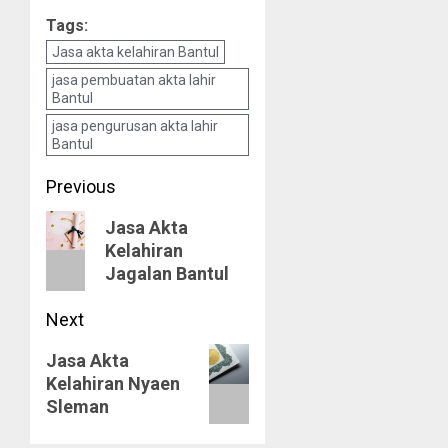
Tags:
Jasa akta kelahiran Bantul
jasa pembuatan akta lahir
Bantul
jasa pengurusan akta lahir
Bantul
Post
Previous
navigation
Previous
Jasa Akta
Kelahiran
post:
Jagalan Bantul
Next
Next
Jasa Akta
Kelahiran Nyaen
post:
Sleman