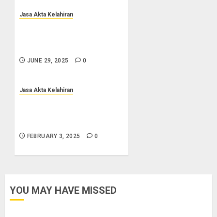
Jasa Akta Kelahiran
Jasa Pengurusan Akta Lahir
Terpercaya di Sragen 0852-
2561-9672
JUNE 29, 2025
0
Jasa Akta Kelahiran
Jasa Pembuatan Akta Lahir
Terpercaya di Salatiga
0852-2561-9672
FEBRUARY 3, 2025
0
YOU MAY HAVE MISSED