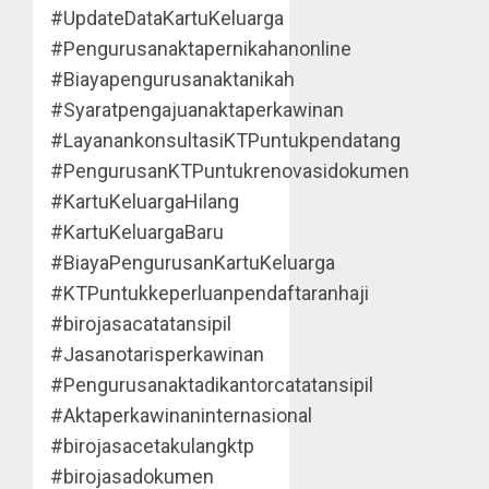
#UpdateDataKartuKeluarga
#Pengurusanaktapernikahanonline
#Biayapengurusanaktanikah
#Syaratpengajuanaktaperkawinan
#LayanankonsultasiKTPuntukpendatang
#PengurusanKTPuntukrenovasidokumen
#KartuKeluargaHilang
#KartuKeluargaBaru
#BiayaPengurusanKartuKeluarga
#KTPuntukkeperluanpendaftaranhaji
#birojasacatatansipil
#Jasanotarisperkawinan
#Pengurusanaktadikantorcatatansipil
#Aktaperkawinaninternasional
#birojasacetakulangktp
#birojasadokumen