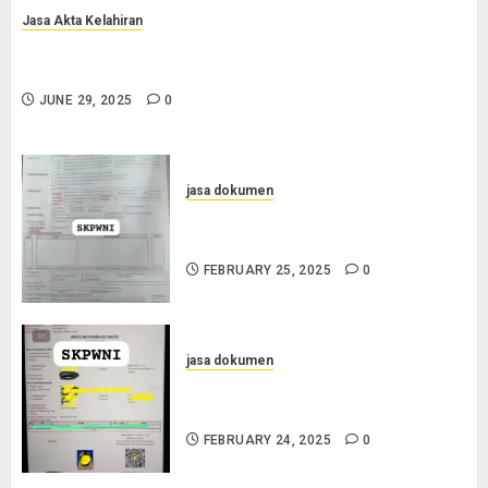
Jasa Akta Kelahiran
Jasa Pengurusan Akta Lahir Terpercaya di Sragen
0852-2561-9672
JUNE 29, 2025
0
jasa dokumen
Layanan Pengurusan Surat
Pindah Penduduk di Cilacap
FEBRUARY 25, 2025
0
jasa dokumen
Jasa Pengurusan SKPWNI di
Purworejo
FEBRUARY 24, 2025
0